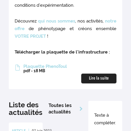
conditions d’expérimentation.
Découvrez
qui nous sommes
, nos activités,
notre
offre
de phénotypage et créons ensemble
VOTRE PROJET
!
Télécharger la plaquette de l'infrastructure :
Plaquette PhenoToul
pdf - 18 MB
Lire la suite
Liste des
Toutes les
actualités
actualités
Texte à
compléter.
ARTICLE
07 juin 2023
Rédaction : Rédacteur