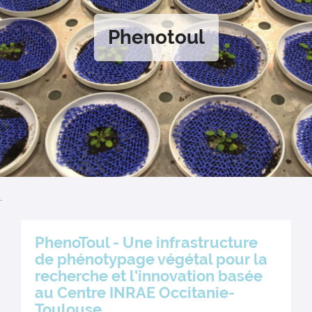
Phenotoul
.
PhenoToul - Une infrastructure
de phénotypage végétal pour la
recherche et l'innovation basée
au Centre INRAE Occitanie-
Toulouse