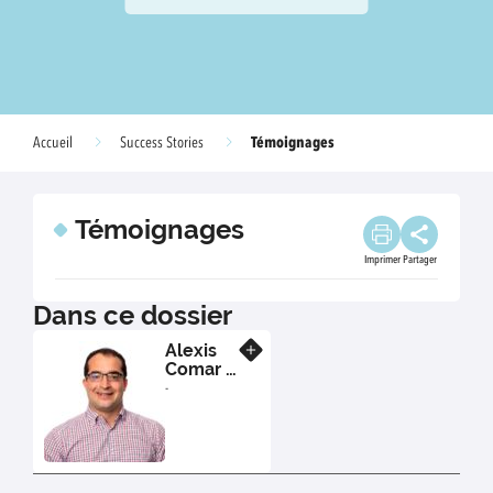
Témoignages
Accueil
Success Stories
Témoignages
Imprimer
Partager
Dans ce dossier
Alexis
En savoir plus
Comar -
PDG
-
d'HiPhen