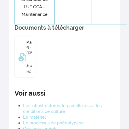
l'UE GCA -
Maintenance
Documents à télécharger
Pla
qu
ett
PDF
e
-
He
lia
2.94
Ph
MO
en
20
17
Voir aussi
Les infrastructures, le parcellaires et les
conditions de culture
Le matériel
Le processus de phénotypage
Quelques projets