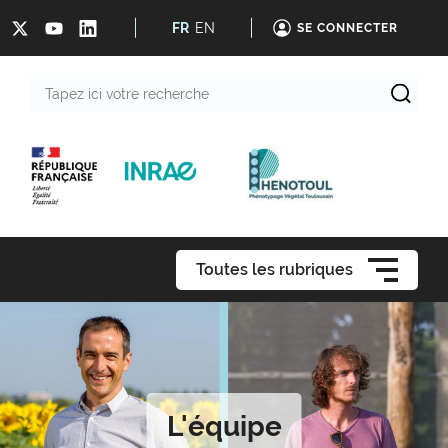
FR
EN
SE CONNECTER
Tapez
ici
votre
recherche
Toutes les rubriques
L'équipe